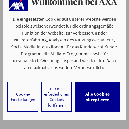
Willkommen bei AXA
Die eingesetzten Cookies auf unserer Website werden
beispielsweise verwendet für die ordnungsgemäße
Funktion der Website, zur Verbesserung der
Nutzererfahrung, Analysen des Nutzungsverhaltens,
Social Media-Interaktionen, für das Kunde wirbt Kunde-
Programm, die Affiliate-Programme sowie für
personalisierte Werbung. Insgesamt werden Ihre Daten
an maximal sechs weitere Verantwortliche
weitergegeben. Bei dem Einsatz der Dienste für Social
Media-Interaktionen und personalisierte Werbung
werden regelmäßig durch den jeweiligen Anbieter
nur mit
Alle Cookies
Cookie-
erforderlichen
individuelle Profile angelegt und mit Daten von anderen
Einstellungen
Cookies
akzeptieren
Webseiten zu umfassenden Nutzungsprofilen von Ihnen
fortfahren
angereichert. Nähere Informationen finden Sie in
unseren
Datenschutzhinweisen
.
Durch den Klick auf „Alle Cookies akzeptieren" stimmen