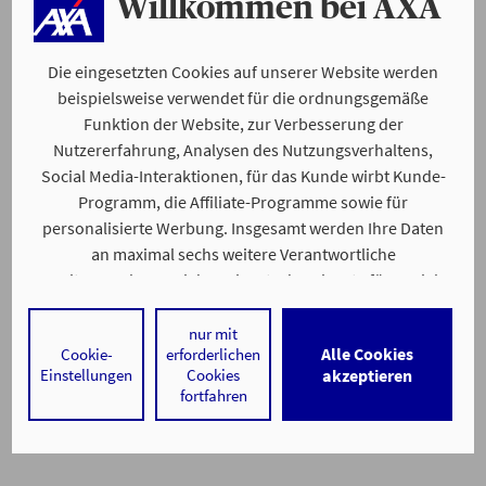
Willkommen bei AXA
Die eingesetzten Cookies auf unserer Website werden
beispielsweise verwendet für die ordnungsgemäße
Funktion der Website, zur Verbesserung der
Nutzererfahrung, Analysen des Nutzungsverhaltens,
Social Media-Interaktionen, für das Kunde wirbt Kunde-
Programm, die Affiliate-Programme sowie für
personalisierte Werbung. Insgesamt werden Ihre Daten
an maximal sechs weitere Verantwortliche
weitergegeben. Bei dem Einsatz der Dienste für Social
Media-Interaktionen und personalisierte Werbung
werden regelmäßig durch den jeweiligen Anbieter
nur mit
Alle Cookies
Cookie-
erforderlichen
individuelle Profile angelegt und mit Daten von anderen
Einstellungen
Cookies
akzeptieren
Webseiten zu umfassenden Nutzungsprofilen von Ihnen
fortfahren
angereichert. Nähere Informationen finden Sie in
unseren
Datenschutzhinweisen
.
Durch den Klick auf „Alle Cookies akzeptieren" stimmen