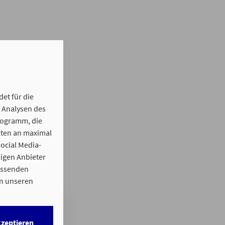
et für die
 Analysen des
rogramm, die
aten an maximal
Social Media-
igen Anbieter
fassenden
in unseren
h erforderlichen
kzeptieren