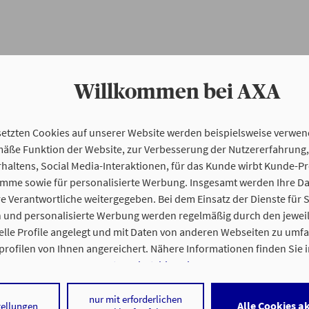
Willkommen bei AXA
setzten Cookies auf unserer Website werden beispielsweise verwend
ße Funktion der Website, zur Verbesserung der Nutzererfahrung,
haltens, Social Media-Interaktionen, für das Kunde wirbt Kunde-P
ramme sowie für personalisierte Werbung. Insgesamt werden Ihre D
e Verantwortliche weitergegeben. Bei dem Einsatz der Dienste für 
n und personalisierte Werbung werden regelmäßig durch den jeweil
elle Profile angelegt und mit Daten von anderen Webseiten zu um
rofilen von Ihnen angereichert. Nähere Informationen finden Sie 
Datenschutzhinweisen
.
 auf „Alle Cookies akzeptieren" stimmen Sie für alle nicht technisc
nur mit erforderlichen
Alle Cookies a
tellungen